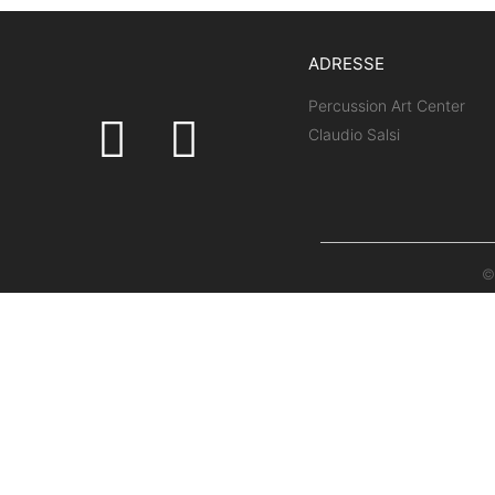
ADRESSE
Percussion Art Center
Claudio Salsi
©